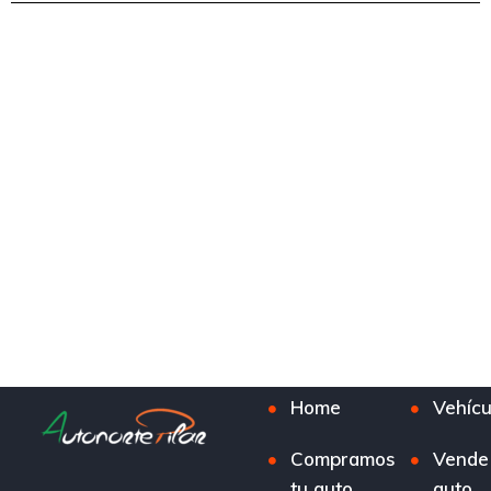
Home
Vehícu
Compramos
Vende
tu auto
auto