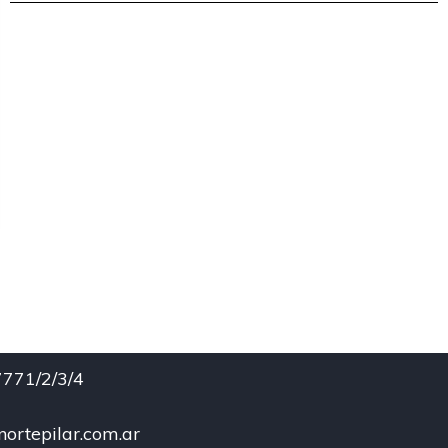
771/2/3/4
ortepilar.com.ar