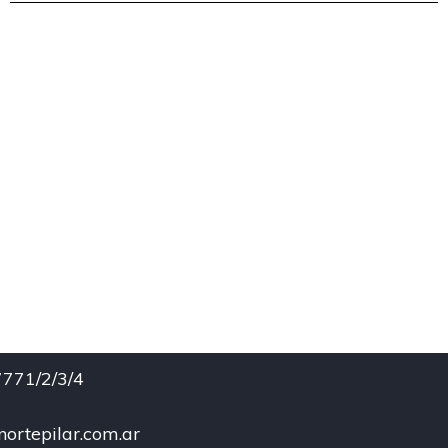
771/2/3/4
ortepilar.com.ar