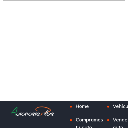
Home
Vehícu
Compramos
Vende
tu auto
auto