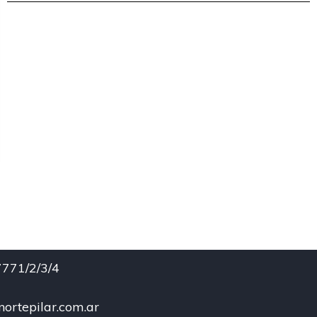
771/2/3/4
ortepilar.com.ar