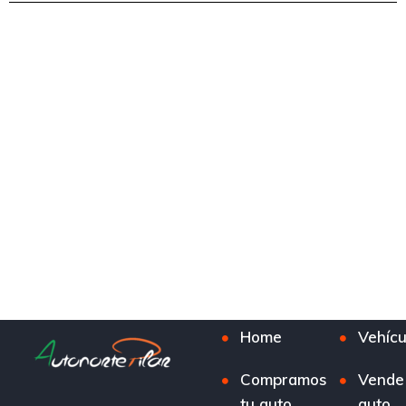
Home
Vehícu
Compramos
Vende
tu auto
auto