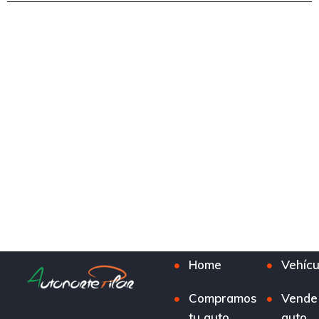
Home
Vehícu
Compramos
Vende
tu auto
auto