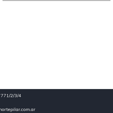
771/2/3/4
ortepilar.com.ar