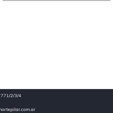
771/2/3/4
ortepilar.com.ar