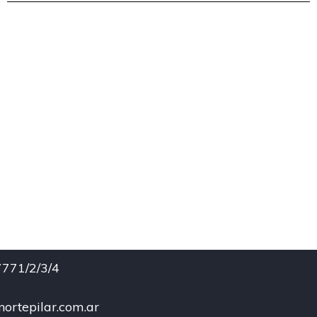
771/2/3/4
ortepilar.com.ar