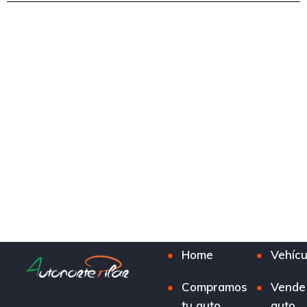
Home
Vehícu
Compramos
Vende
tu auto
auto