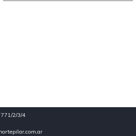
771/2/3/4
ortepilar.com.ar