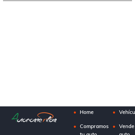
Home
Vehícu
Compramos
Vende
tu auto
auto