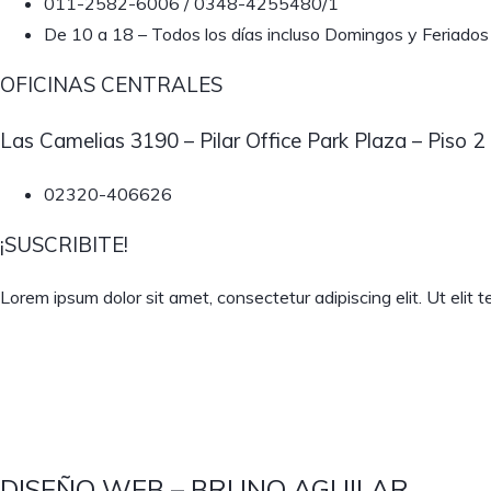
011-2582-6006 / 0348-4255480/1
De 10 a 18 – Todos los días incluso Domingos y Feriados
OFICINAS CENTRALES
Las Camelias 3190 – Pilar Office Park Plaza – Piso 2
02320-406626
¡SUSCRIBITE!
Lorem ipsum dolor sit amet, consectetur adipiscing elit. Ut elit te
DISEÑO WEB – BRUNO AGUILAR