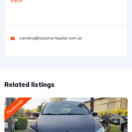
editor
carolina@autonortepilar.com.ar
Related listings
Destacado