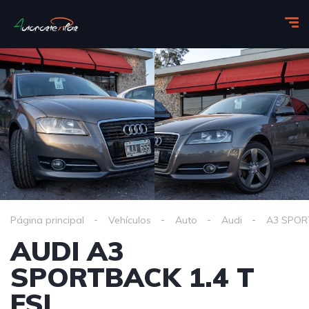
Página principal
Vehículos
Auto
Audi
A3 SPOR
AUDI A3
SPORTBACK 1.4 T
FSI