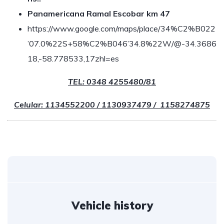
Panamericana Ramal Escobar km 47
https://www.google.com/maps/place/34%C2%B022
’07.0%22S+58%C2%B046’34.8%22W/@-34.3686
18,-58.778533,17zhl=es
TEL: 0348 4255480/81
Celular: 1134552200 / 1130937479 / 1158274875
Vehicle history