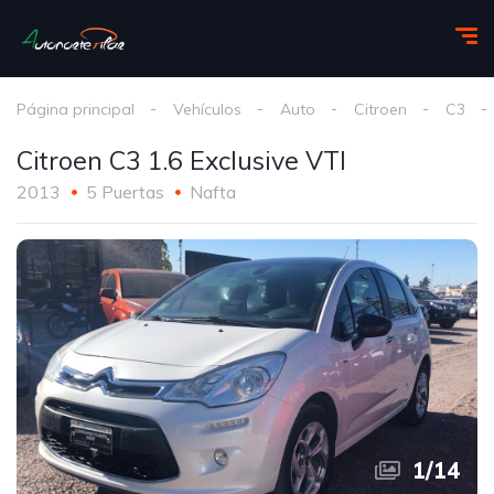
Página principal
Vehículos
Auto
Citroen
C3
Citroen C3 1.6 Exclusive VTI
2013
5 Puertas
Nafta
1
/
14