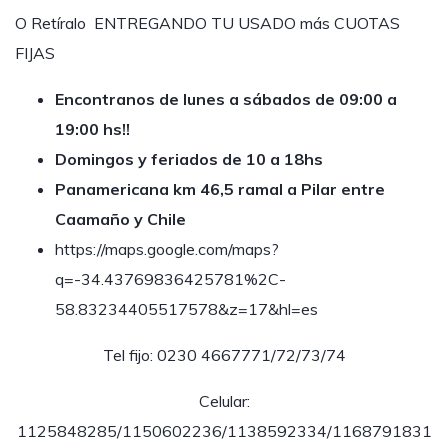
O Retíralo ENTREGANDO TU USADO más CUOTAS
FIJAS
Encontranos de lunes a sábados de 09:00 a
19:00 hs!!
Domingos y feriados de 10 a 18hs
Panamericana km 46,5 ramal a Pilar entre
Caamaño y Chile
https://maps.google.com/maps?
q=-34.43769836425781%2C-
58.83234405517578&z=17&hl=es
Tel fijo: 0230 4667771/72/73/74
Celular:
1125848285/1150602236/1138592334/1168791831