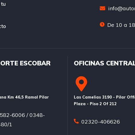
 tu
info@auton
De 10 a 18
cto
ORTE ESCOBAR
OFICINAS CENTRA
na Km 46,5 Ramal Pilar
Las Camelias 3190 - Pilar Off
Plaza - Piso 2 Of 212
582-6006 / 0348-
02320-406626
80/1