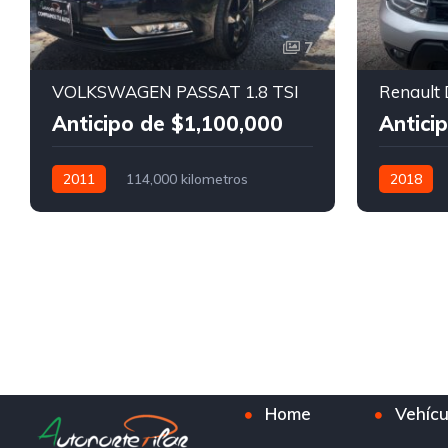
7
VOLKSWAGEN PASSAT 1.8 TSI
Anticipo de $1,100,000
Antici
2011
114,000 kilometros
2018
Manual
Home
Vehícu