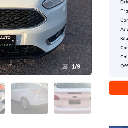
Dri
Tra
Con
Año
Kil
Com
Col
1
/
9
Off