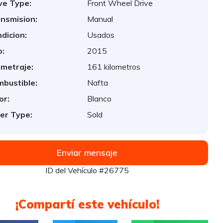
ve Type:
Front Wheel Drive
nsmision:
Manual
dicion:
Usados
:
2015
ometraje:
161 kilometros
bustible:
Nafta
or:
Blanco
er Type:
Sold
Enviar mensaje
ID del Vehículo #26775
¡Compartí este vehículo!