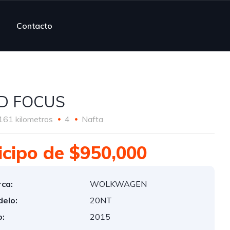
Contacto
D FOCUS
161 kilometros
4
Nafta
icipo de $950,000
ca:
WOLKWAGEN
elo:
20NT
:
2015