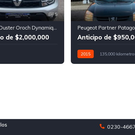
5
Renault Duster Oroch Dynamique 1.6 2018
po de $2,000,000
Anticipo de $950,
2015
135,000 kilometro
Manual
Diesel
los
0230-4667