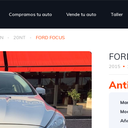
Compramos tu auto
Vende tu auto
Taller
N
20NT
FORD FOCUS
FOR
2015
Ant
Mar
Mod
Año