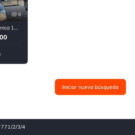
8
Peugeot Partner Patagonica 1.6 hdi
000
s
Iniciar nueva búsqueda
771/2/3/4