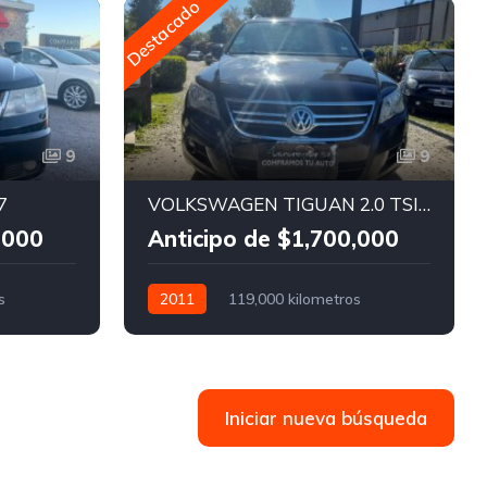
Destacado
D
9
9
7
VOLKSWAGEN TIGUAN 2.0 TSI 4MOTION
,000
Anticipo de $1,700,000
s
2011
119,000 kilometros
Manual
Nafta
Iniciar nueva búsqueda