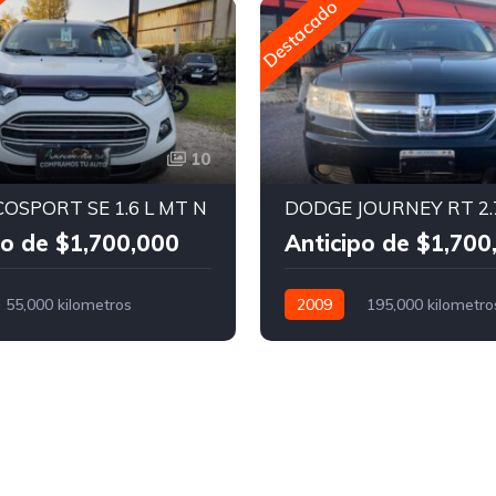
Destacado
10
OSPORT SE 1.6 L MT N
DODGE JOURNEY RT 2.
po de $1,700,000
Anticipo de $1,700
55,000 kilometros
2009
195,000 kilometro
Nafta
Automático
Nafta