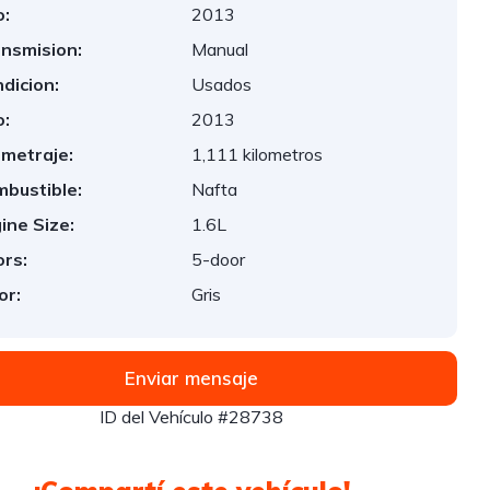
:
2013
nsmision:
Manual
dicion:
Usados
:
2013
ometraje:
1,111 kilometros
bustible:
Nafta
ine Size:
1.6L
rs:
5-door
or:
Gris
Enviar mensaje
ID del Vehículo #28738