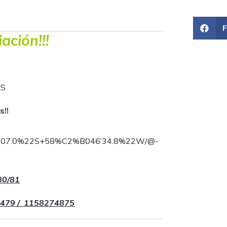
ación!!!
AS
s!!
022’07.0%22S+58%C2%B046’34.8%22W/@-
80/81
7479 / 1158274875