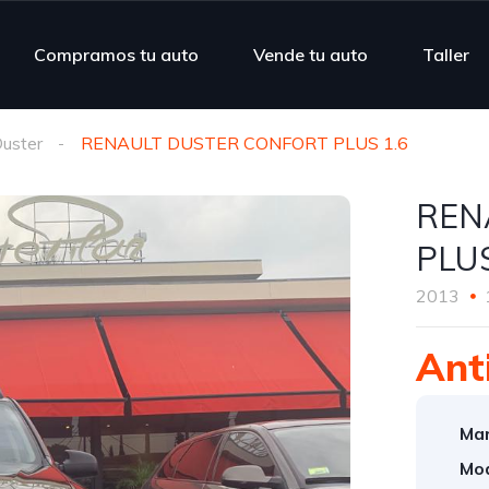
Compramos tu auto
Vende tu auto
Taller
uster
RENAULT DUSTER CONFORT PLUS 1.6
REN
PLUS
2013
Ant
Mar
Mod