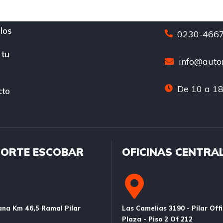
los
0230-4667
 tu
info@auton
De 10 a 18
cto
ORTE ESCOBAR
OFICINAS CENTRA
na Km 46,5 Ramal Pilar
Las Camelias 3190 - Pilar Off
Plaza - Piso 2 Of 212