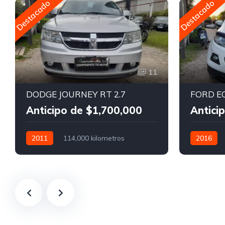
Destacado
Destacado
11
DODGE JOURNEY RT 2.7
FORD EC
Anticipo de $1,700,000
Antici
2011
114,000 kilometros
2016
Manual
Nafta
Manual