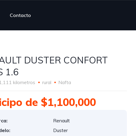
Contacto
AULT DUSTER CONFORT
 1.6
1,111 kilometros
rural
Nafta
icipo de $1,100,000
ca:
Renault
elo:
Duster