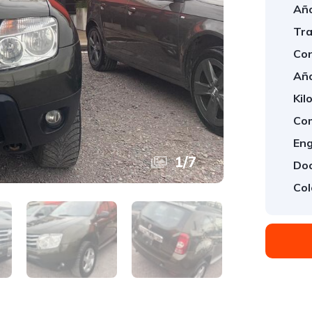
Año
Tra
Con
Año
Kil
Com
Eng
1
/
7
Doo
Col