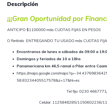
Descripción
¡¡¡Gran Oportunidad por Financi
ANTICIPO $1100000 más CUOTAS FIJAS EN PESOS
O Retíralo ENTREGANDO TU USADO más CUOTAS FIJ
Encontranos de lunes a sábados de 09:00 a 19:0
Domingos y feriados de 10 a 18hs
Panamericana km 46,5 ramal a Pilar entre Caam
https://maps.google.com/maps?q=-34.437698364
58.83234405517578&z=17&hl=es
Tel fijo: 0230 466777
Celular: 1125848285/1150602236/