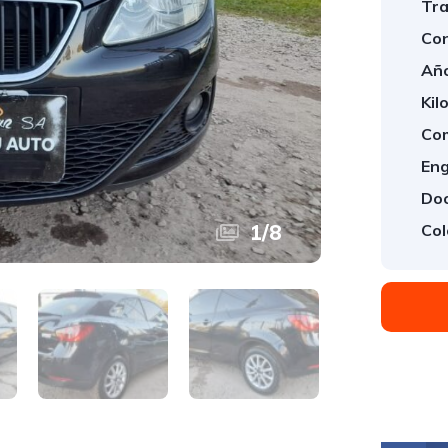
Tra
Con
Año
Kil
Com
Eng
Doo
1
/
8
Col