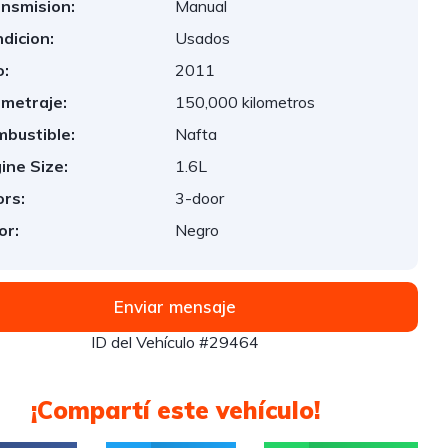
nsmision:
Manual
dicion:
Usados
:
2011
ometraje:
150,000 kilometros
bustible:
Nafta
ine Size:
1.6L
rs:
3-door
or:
Negro
Enviar mensaje
ID del Vehículo #29464
¡Compartí este vehículo!