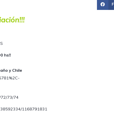
ación!!!
AS
0 hs!!
año y Chile
25781%2C-
1/72/73/74
1138592334/1168791831