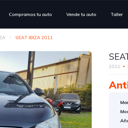
Compramos tu auto
Vende tu auto
Taller
IZA
SEAT IBIZA 2011
SEAT
2011
Ant
Mar
Mod
Año