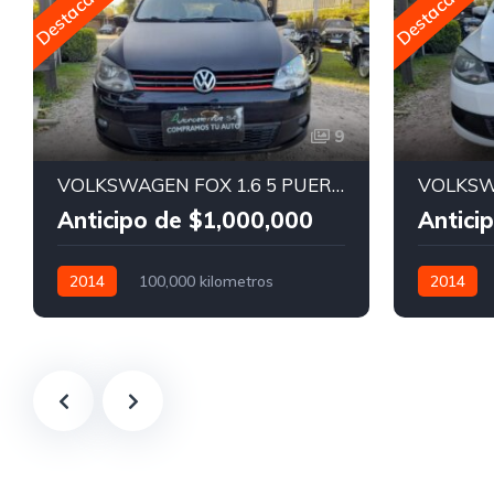
Destacado
Destacado
9
VOLKSWAGEN FOX 1.6 5 PUERTAS
VOLKSW
Anticipo de $1,000,000
Antici
2014
100,000 kilometros
2014
Manual
Nafta
Manual