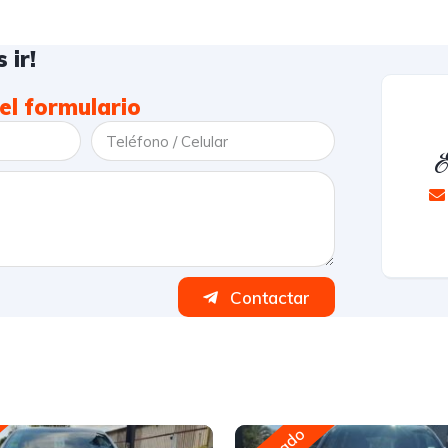
 ir!
el formulario
E
Contactar