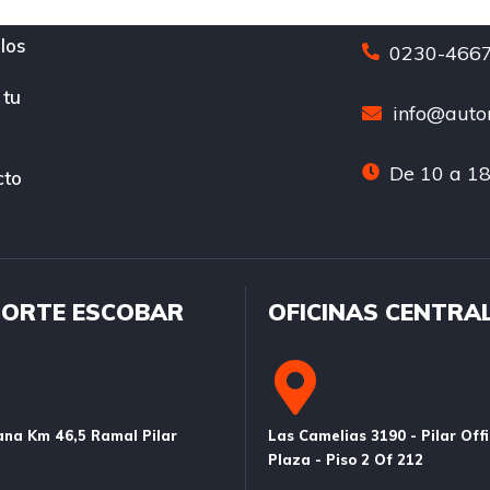
los
0230-4667
 tu
info@auton
De 10 a 18
cto
ORTE ESCOBAR
OFICINAS CENTRA
na Km 46,5 Ramal Pilar
Las Camelias 3190 - Pilar Off
Plaza - Piso 2 Of 212