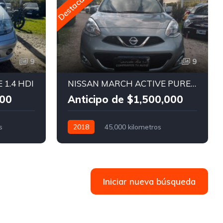
Destacado
D
9
9
 1.4 HDI
NISSAN MARCH ACTIVE PURE DRIVE
000
Anticipo de $1,500,000
s
2018
45,000 kilometros
Manual
Nafta
Iniciar nueva búsqueda