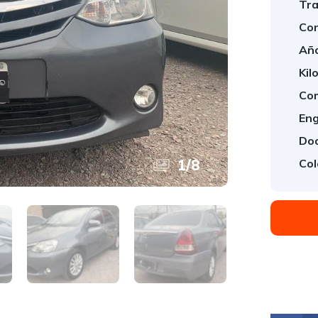
Tra
Con
Año
Kil
Com
Eng
Doo
1
/
8
Col