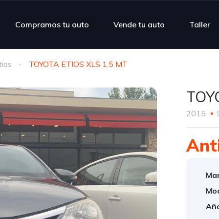
Compramos tu auto
Vende tu auto
Taller
tios
TOYOTA ETIOS XLS 1.5 MT
TOYO
2015
Ant
Mar
Mod
Año