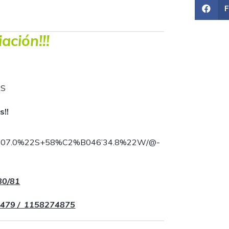
ación!!!
AS
s!!
022’07.0%22S+58%C2%B046’34.8%22W/@-
80/81
7479 / 1158274875