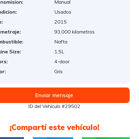
nsmision:
Manual
dicion:
Usados
:
2015
ometraje:
93,000 kilometros
bustible:
Nafta
ine Size:
1.5L
rs:
4-door
or:
Gris
Enviar mensaje
ID del Vehículo #29502
¡Compartí este vehículo!