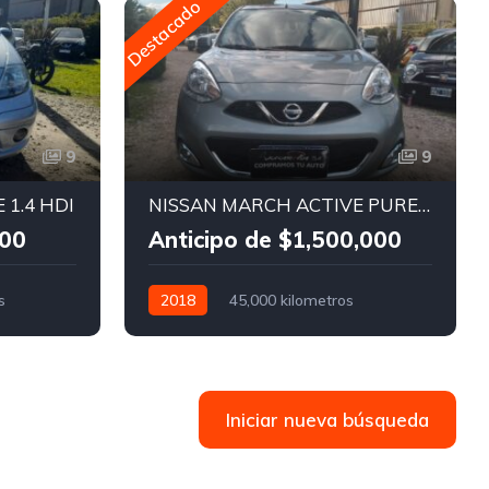
Destacado
D
9
9
 1.4 HDI
NISSAN MARCH ACTIVE PURE DRIVE
000
Anticipo de $1,500,000
s
2018
45,000 kilometros
Manual
Nafta
Iniciar nueva búsqueda