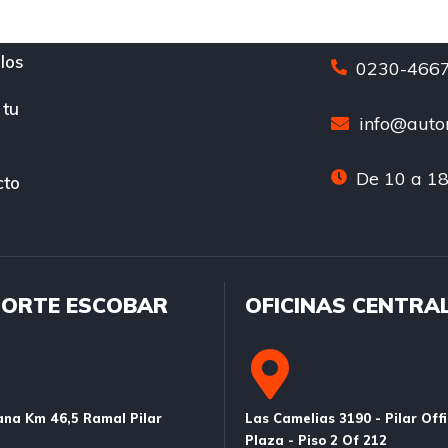
los
0230-4667
 tu
info@auton
De 10 a 18
cto
ORTE ESCOBAR
OFICINAS CENTRA
na Km 46,5 Ramal Pilar
Las Camelias 3190 - Pilar Off
Plaza - Piso 2 Of 212