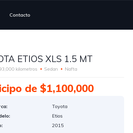
Contacto
TA ETIOS XLS 1.5 MT
93,000 kilometros
Sedan
Nafta
icipo de $1,100,000
ca:
Toyota
elo:
Etios
:
2015