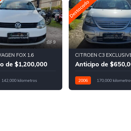
Destacado
9
AGEN FOX 1.6
CITROEN C3 EXCLUSIVE
po de $1,200,000
Anticipo de $650,
142,000 kilometros
2006
170,000 kilometro
Nafta
Manual
Nafta