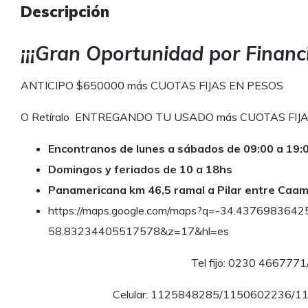
Descripción
¡¡¡Gran Oportunidad por Financi
ANTICIPO $650000 más CUOTAS FIJAS EN PESOS
O Retíralo ENTREGANDO TU USADO más CUOTAS FIJ
Encontranos de lunes a sábados de 09:00 a 19:0
Domingos y feriados de 10 a 18hs
Panamericana km 46,5 ramal a Pilar entre Caam
https://maps.google.com/maps?q=-34.437698364
58.83234405517578&z=17&hl=es
Tel fijo: 0230 466777
Celular: 1125848285/1150602236/