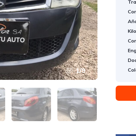
Tra
Con
Año
Kil
Com
Eng
Doo
1
/
9
Col