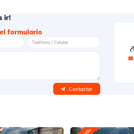
 ir!
el formulario
E
Contactar