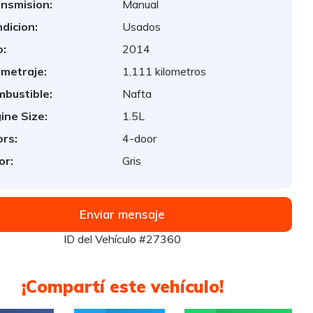
nsmision:
Manual
dicion:
Usados
:
2014
ometraje:
1,111 kilometros
bustible:
Nafta
ine Size:
1.5L
rs:
4-door
or:
Gris
Enviar mensaje
ID del Vehículo #27360
¡Compartí este vehículo!