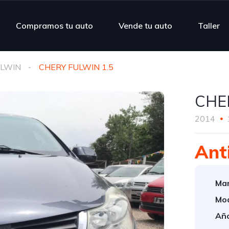
Compramos tu auto
Vende tu auto
Taller
LWIN
CHERY FULWIN 1.5
CHE
2014
Ant
Mar
Mod
Año