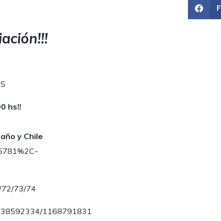
ación!!!
AS
0 hs!!
año y Chile
25781%2C-
1/72/73/74
1138592334/1168791831