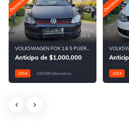
Destacado
Destacado
9
VOLKSWAGEN FOX 1.6 5 PUERTAS
VOLKSW
Anticipo de $1,000,000
Antici
2014
100,000 kilometros
2014
Manual
Nafta
Manual