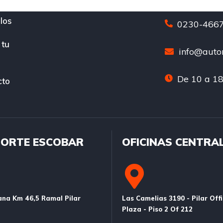
los
0230-4667
 tu
info@auton
De 10 a 18
cto
ORTE ESCOBAR
OFICINAS CENTRA
na Km 46,5 Ramal Pilar
Las Camelias 3190 - Pilar Off
Plaza - Piso 2 Of 212