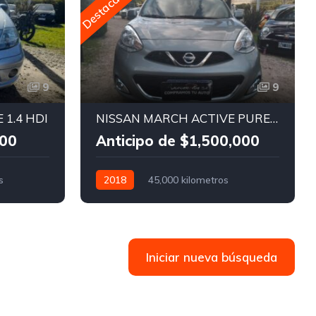
Destacado
D
9
9
 1.4 HDI
NISSAN MARCH ACTIVE PURE DRIVE
000
Anticipo de $1,500,000
s
2018
45,000 kilometros
Manual
Nafta
Iniciar nueva búsqueda