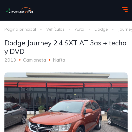
Página principal
Vehículos
Auto
Dodge
Journe
Dodge Journey 2.4 SXT AT 3as + techo
y DVD
2013
Camioneta
Nafta