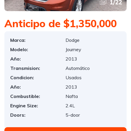
1
/
22
Anticipo de $1,350,000
Marca:
Dodge
Modelo:
Journey
Año:
2013
Transmision:
Automático
Condicion:
Usados
Año:
2013
Combustible:
Nafta
Engine Size:
2.4L
Doors:
5-door