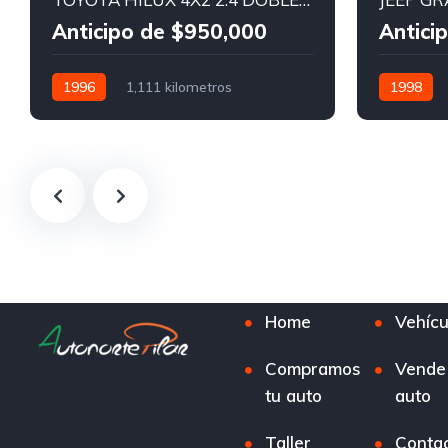
Anticipo de $950,000
Antici
1996
1,111 kilometros
1998
Manual
Diesel
4x2
Automátic
Home
Vehícu
Compramos
Vende
tu auto
auto
Taller
Conta