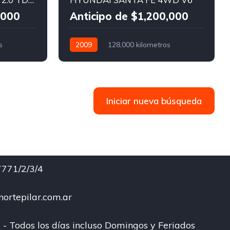
,000
Anticipo de $1,200,000
s
2009
128,000 kilometros
Automático
Nafta
AWD/4WD
Iniciar nueva búsqueda
771/2/3/4
ortepilar.com.ar
 - Todos los días incluso Domingos y Feriados