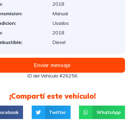
:
2018
nsmision:
Manual
dicion:
Usados
:
2018
bustible:
Diesel
Enviar mensaje
ID del Vehículo #26256
¡Compartí este vehículo!
Facebook
Twitter
WhatsApp