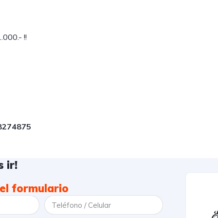
000.- !!
58274875
 ir!
el formulario
E