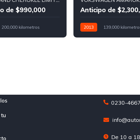
po de $990,000
Anticipo de $2,300
200,000 kilometros
2013
139,000 kilometro
o
Nafta
Manual
Diesel
4x4
los
0230-4667
 tu
info@auton
De 10 a 18
cto