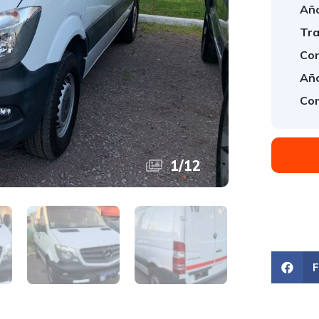
Año
Tra
Con
Año
Com
1
/
12