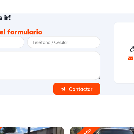
 ir!
el formulario
E
Contactar