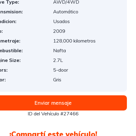
ve Type:
AWD/4WD
nsmision:
Automático
dicion:
Usados
:
2009
ometraje:
128,000 kilometros
bustible:
Nafta
ine Size:
2.7L
rs:
5-door
or:
Gris
Enviar mensaje
ID del Vehículo #27466
¡Compartí este vehículo!