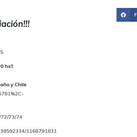
ación!!!
AS
0 hs!!
año y Chile
25781%2C-
1/72/73/74
1138592334/1168791831