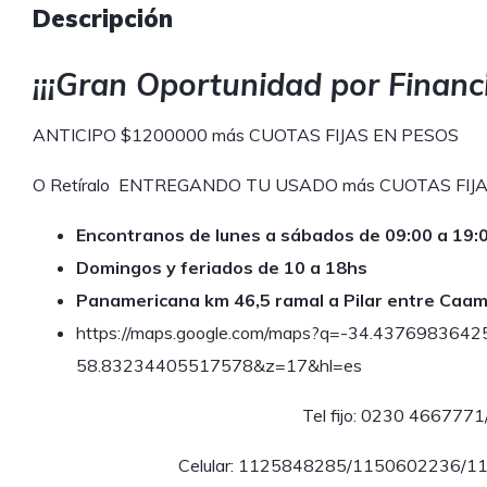
Descripción
¡¡¡Gran Oportunidad por Financi
ANTICIPO $1200000 más CUOTAS FIJAS EN PESOS
O Retíralo ENTREGANDO TU USADO más CUOTAS FIJ
Encontranos de lunes a sábados de 09:00 a 19:0
Domingos y feriados de 10 a 18hs
Panamericana km 46,5 ramal a Pilar entre Caam
https://maps.google.com/maps?q=-34.437698364
58.83234405517578&z=17&hl=es
Tel fijo: 0230 466777
Celular: 1125848285/1150602236/