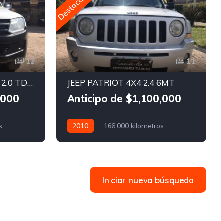
Destacado
12
11
VOKSWAGEN AMAROK 2.0 TDI 140CV 4X4
JEEP PATRIOT 4X4 2.4 6MT
,000
Anticipo de $1,100,000
s
2010
166,000 kilometros
Manual
Nafta
4x4
Iniciar nueva búsqueda