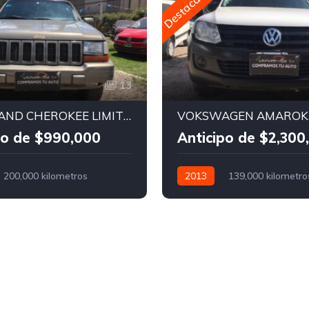
Destacado
13
JEEP GRAND CHEROKEE LIMITED V8
po de $990,000
Anticipo de $2,300
200,000 kilometros
2013
139,000 kilometro
o
Nafta
Manual
Diesel
4x4