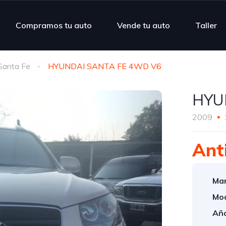
Compramos tu auto
Vende tu auto
Taller
Santa Fe
HYUNDAI SANTA FE 4WD V6
HYU
2009
Ant
Mar
Mod
Año