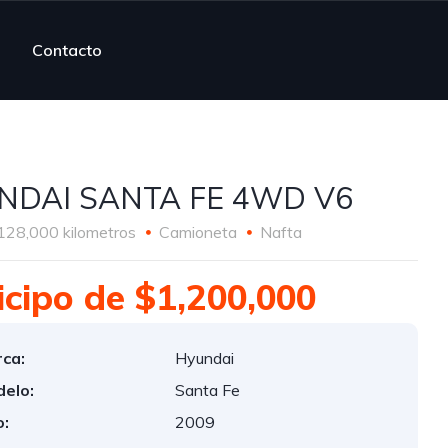
Contacto
NDAI SANTA FE 4WD V6
128,000 kilometros
Camioneta
Nafta
icipo de $1,200,000
ca:
Hyundai
elo:
Santa Fe
:
2009