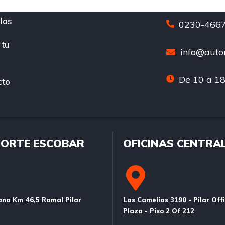
los
0230-4667
 tu
info@auton
De 10 a 18
cto
ORTE ESCOBAR
OFICINAS CENTRA
na Km 46,5 Ramal Pilar
Las Camelias 3190 - Pilar Off
Plaza - Piso 2 Of 212