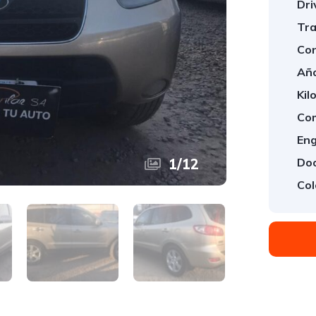
Dri
Tra
Con
Año
Kil
Com
Eng
1
/
12
Doo
Col