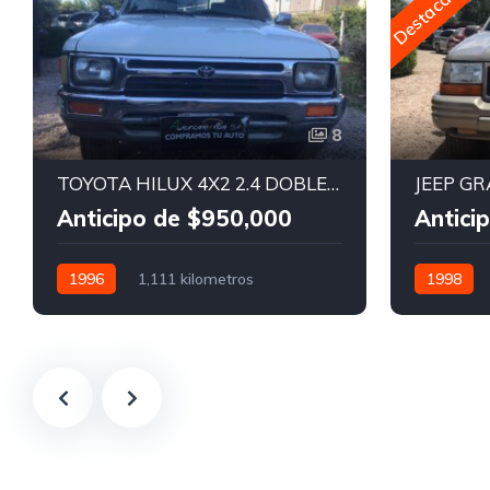
Destacado
8
TOYOTA HILUX 4X2 2.4 DOBLE CABINA
Anticipo de $950,000
Antici
1996
1,111 kilometros
1998
Manual
Diesel
4x2
Automátic