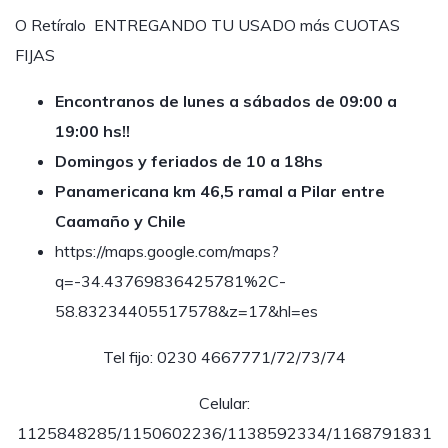
O Retíralo ENTREGANDO TU USADO más CUOTAS
FIJAS
Encontranos de lunes a sábados de 09:00 a
19:00 hs!!
Domingos y feriados de 10 a 18hs
Panamericana km 46,5 ramal a Pilar entre
Caamaño y Chile
https://maps.google.com/maps?
q=-34.43769836425781%2C-
58.83234405517578&z=17&hl=es
Tel fijo: 0230 4667771/72/73/74
Celular:
1125848285/1150602236/1138592334/1168791831