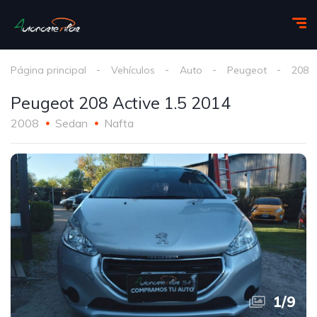
Página principal
Vehículos
Auto
Peugeot
208
Peugeot 208 Active 1.5 2014
2008
Sedan
Nafta
1
/
9