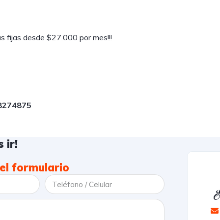
 fijas desde $27.000 por mes!!!
58274875
 ir!
el formulario
E