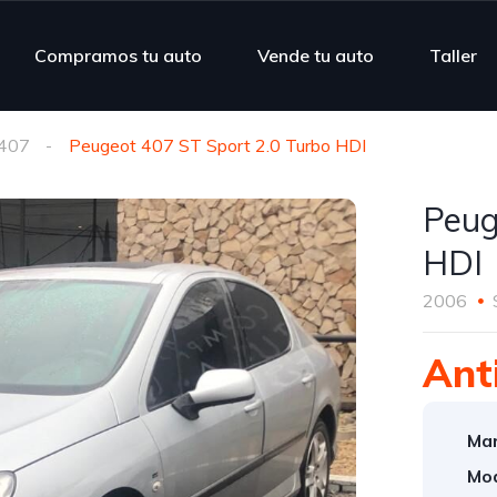
Compramos tu auto
Vende tu auto
Taller
407
Peugeot 407 ST Sport 2.0 Turbo HDI
Peug
HDI
2006
Ant
Mar
Mod