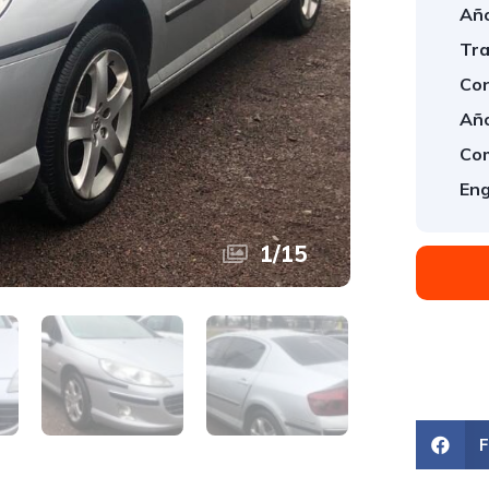
Año
Tra
Con
Año
Com
Eng
1
/
15