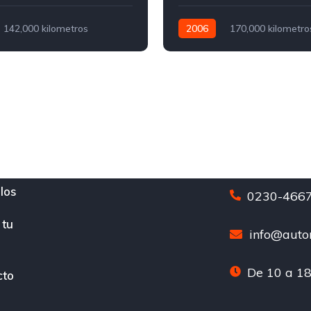
142,000 kilometros
2006
170,000 kilometro
Nafta
Manual
Nafta
los
0230-4667
 tu
info@auton
De 10 a 18
cto