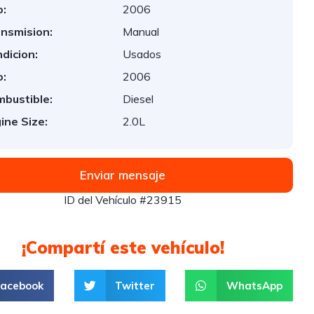
:
2006
nsmision:
Manual
dicion:
Usados
:
2006
bustible:
Diesel
ine Size:
2.0L
Enviar mensaje
ID del Vehículo #23915
¡Compartí este vehículo!
Facebook
Twitter
WhatsApp