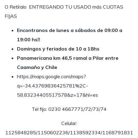
O Retíralo ENTREGANDO TU USADO más CUOTAS
FIJAS
Encontranos de lunes a sábados de 09:00 a
19:00 hs!!
Domingos y feriados de 10 a 18hs
Panamericana km 46,5 ramal a Pilar entre
Caamaño y Chile
https://maps.google.com/maps?
q=-34.43769836425781%2C-
58.83234405517578&z=17&hl=es
Tel fijo: 0230 4667771/72/73/74
Celular:
1125848285/1150602236/1138592334/1168791831