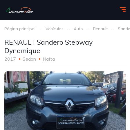
Página principal
Vehículos
Auto
Renault
Sande
RENAULT Sandero Stepway
Dynamique
2017
Sedan
Nafta